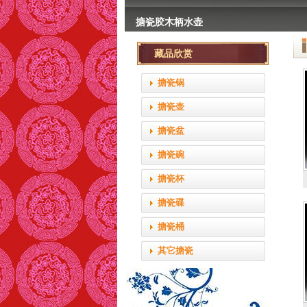
搪瓷胶木柄水壶
搪瓷胶木柄水壶
艺术搪瓷面盘
6cm的搪瓷口杯
描金直型双耳烧锅
null
藏品欣赏
null
null
null
搪瓷锅
搪瓷壶
搪瓷盆
搪瓷碗
搪瓷杯
搪瓷碟
搪瓷桶
其它搪瓷