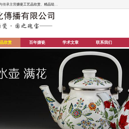
与传承主营
搪瓷工艺品欣赏
、
精品珐琅艺术
、
搪瓷文化传播
、
搪瓷艺术欣赏
、
搪瓷精
品欣赏
百年搪瓷
学术文章
联系我们