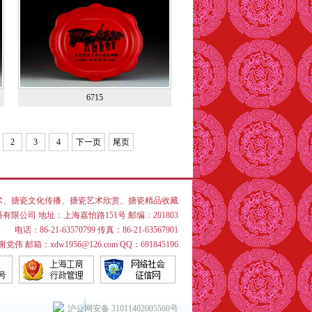
6715
2
3
4
下一页
尾页
术
、
搪瓷文化传播
、
搪瓷艺术欣赏
、
搪瓷精品收藏
限公司 地址：上海嘉怡路151号 邮编：201803
电话：86-21-63570799 传真：86-21-63567901
伟 邮箱：xdw1956@126.com QQ：691845196
4号
沪公网安备 31011402005560号