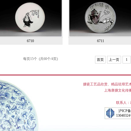
6710
6711
每页15个 (共60个/4页)
首页
上一页
1
搪瓷工艺品欣赏
、
精品珐琅艺
上海唐搪文化传播有
联系人：谢党
沪ICP备
1304032