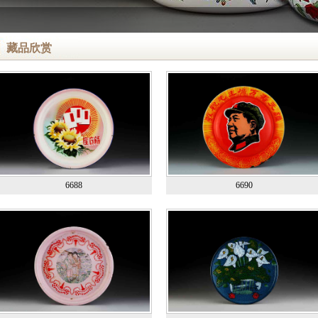
藏品欣赏
6688
6690