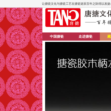
让搪瓷文化与搪瓷工艺在搪瓷诞辰百年之际得以发扬
中国搪瓷
走进搪瓷
藏