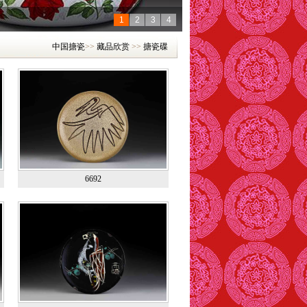
1
2
3
4
中国搪瓷
>>
藏品欣赏
>>
搪瓷碟
6692