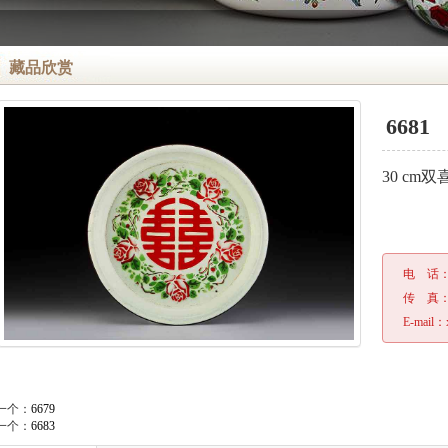
藏品欣赏
6681
30 cm
电 话
传 真
E-mail：
一个：
6679
一个：
6683