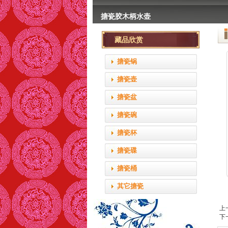
搪瓷胶木柄水壶
搪瓷胶木柄水壶
艺术搪瓷面盘
6cm的搪瓷口杯
描金直型双耳烧锅
null
藏品欣赏
null
null
null
搪瓷锅
搪瓷壶
搪瓷盆
搪瓷碗
搪瓷杯
搪瓷碟
搪瓷桶
其它搪瓷
上
下