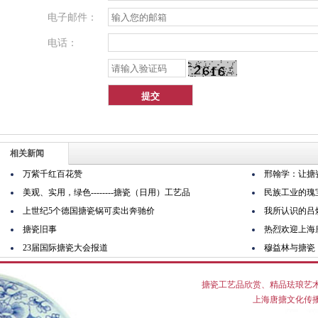
电子邮件：
电话：
相关新闻
万紫千红百花赞
邢翰学：让搪
美观、实用，绿色--------搪瓷（日用）工艺品
民族工业的瑰
上世纪5个德国搪瓷锅可卖出奔驰价
我所认识的吕
搪瓷旧事
热烈欢迎上海唐
23届国际搪瓷大会报道
穆益林与搪瓷
搪瓷工艺品欣赏
、
精品珐琅艺
上海唐搪文化传播有