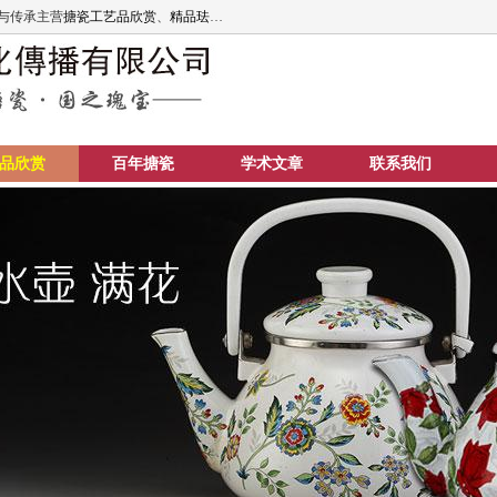
与传承主营
搪瓷工艺品欣赏
、
精品珐琅艺术
、
搪瓷文化传播
、
搪瓷艺术欣赏
、
搪瓷精
品欣赏
百年搪瓷
学术文章
联系我们