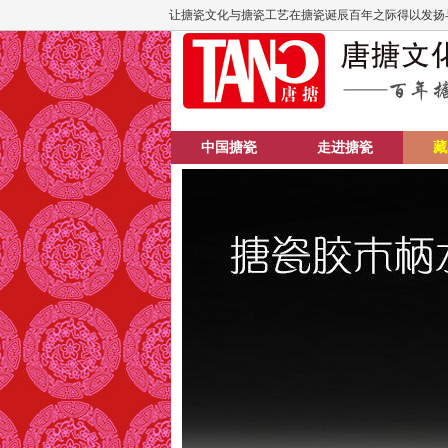
让搪瓷文化与搪瓷工艺在搪瓷诞辰百年之际得以发扬
中国搪瓷
走进搪瓷
藏