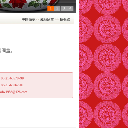
1
2
3
4
中国搪瓷
>>
藏品欣赏
>>
搪瓷碟
双喜圆盘。
：
86-21-63570799
：
86-21-63567901
xdw1956@126.com