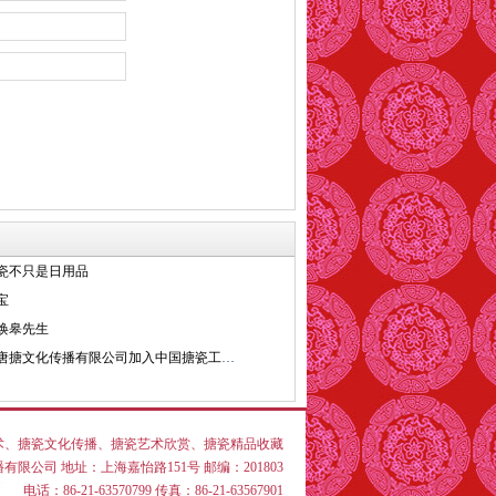
瓷不只是日用品
宝
焕皋先生
搪文化传播有限公司加入中国搪瓷工业协会
术
、
搪瓷文化传播
、
搪瓷艺术欣赏
、
搪瓷精品收藏
限公司 地址：上海嘉怡路151号 邮编：201803
电话：86-21-63570799 传真：86-21-63567901