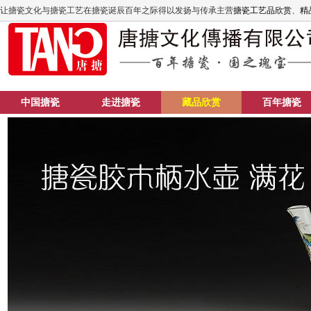
让搪瓷文化与搪瓷工艺在搪瓷诞辰百年之际得以发扬与传承主营
搪瓷工艺品欣赏
、
精品
中国搪瓷
走进搪瓷
藏品欣赏
百年搪瓷