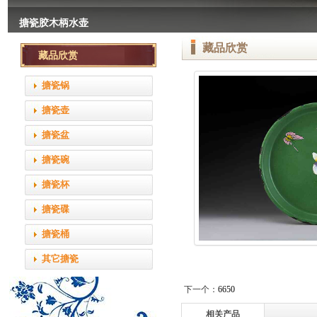
搪瓷胶木柄水壶
搪瓷胶木柄水壶
藏品欣赏
艺术搪瓷面盘
6cm的搪瓷口杯
描金直型双耳烧锅
null
藏品欣赏
null
null
null
搪瓷锅
搪瓷壶
搪瓷盆
搪瓷碗
搪瓷杯
搪瓷碟
搪瓷桶
其它搪瓷
下一个：
6650
相关产品