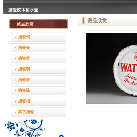
搪瓷胶木柄水壶
搪瓷胶木柄水壶
藏品欣赏
艺术搪瓷面盘
6cm的搪瓷口杯
描金直型双耳烧锅
null
藏品欣赏
null
null
null
搪瓷锅
搪瓷壶
搪瓷盆
搪瓷碗
搪瓷杯
搪瓷碟
搪瓷桶
其它搪瓷