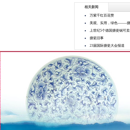
相关新闻
万紫千红百花赞
美观、实用，绿色------
上世纪5个德国搪瓷锅可
搪瓷旧事
23届国际搪瓷大会报道