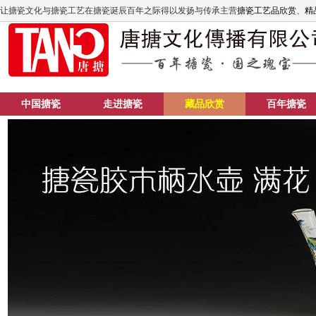
让搪瓷文化与搪瓷工艺在搪瓷诞辰百年之际得以发扬与传承主营
搪瓷工艺品欣赏
、
精品
中国搪瓷
走进搪瓷
藏品欣赏
百年搪瓷